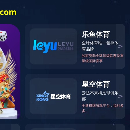
丨
中文版
ENGLISH
18688994455
：
关注微信公众号
云线上官网-官网入口