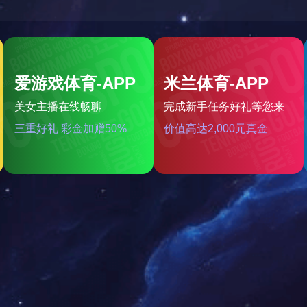
和创HC-CW-01金...
MD-3003B1手持..