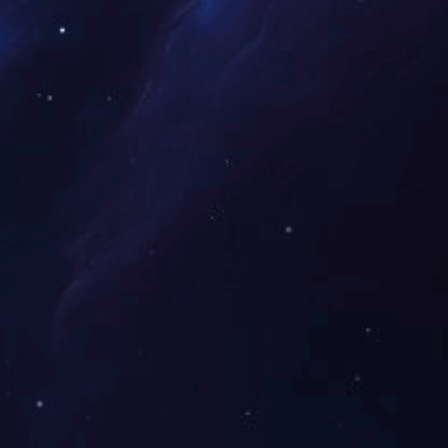
和创鞋底金属探
和创HC-2001手持...
«
1
»
话：
电子邮箱：
9-4455
zhuyong@hcanjian.com