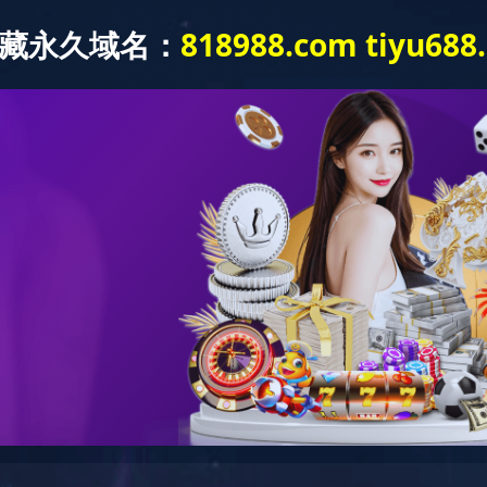
发创新
企业
联系电话
案定制服务商
产品中心
公司案例
新闻动态
开
开云线上官网-官网入口