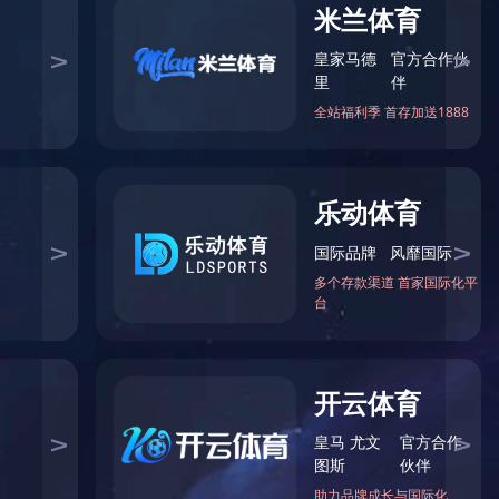
..
和创HC11系列手机探...