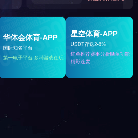
关
注
微
信
公
公司地址：
众
号
深圳市龙岗区横岗街道大运AI小镇A04栋5楼