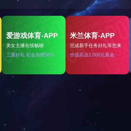
«
1
»
话：
电子邮箱：
9-4455
zhuyong@hcanjian.com