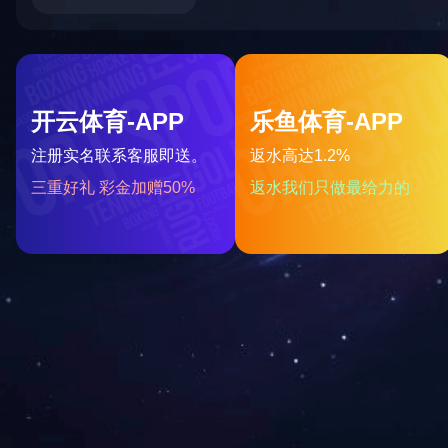
服务热线：
联系电
0755-89399993
186-889