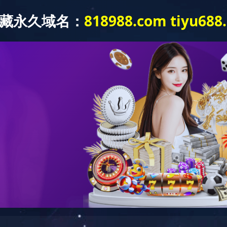
发创新
企业
联系电话
案定制服务商
产品中心
公司案例
新闻动态
开