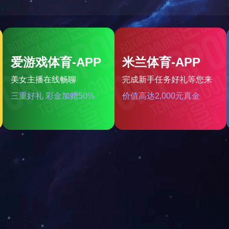
«
1
»
话：
电子邮箱：
9-4455
zhuyong@hcanjian.com